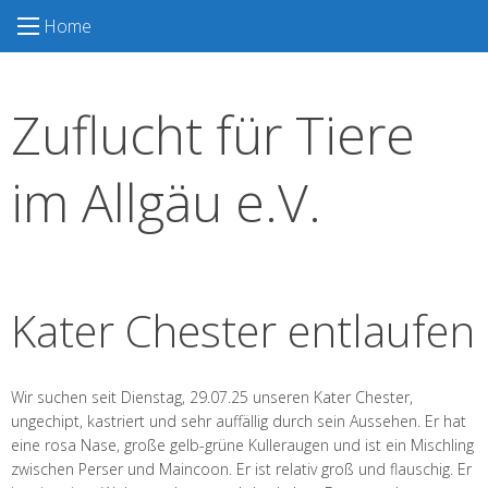
S
Home
k
i
p
Zuflucht für Tiere
t
o
c
im Allgäu e.V.
o
n
t
e
n
Kater Chester entlaufen
t
Wir suchen seit Dienstag, 29.07.25 unseren Kater Chester,
ungechipt, kastriert und sehr auffällig durch sein Aussehen. Er hat
eine rosa Nase, große gelb-grüne Kulleraugen und ist ein Mischling
zwischen Perser und Maincoon. Er ist relativ groß und flauschig. Er