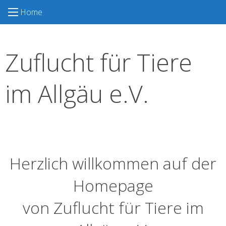
S
Home
k
i
p
Zuflucht für Tiere
t
o
c
im Allgäu e.V.
o
n
t
e
n
t
Herzlich willkommen auf der
Homepage
von Zuflucht für Tiere im