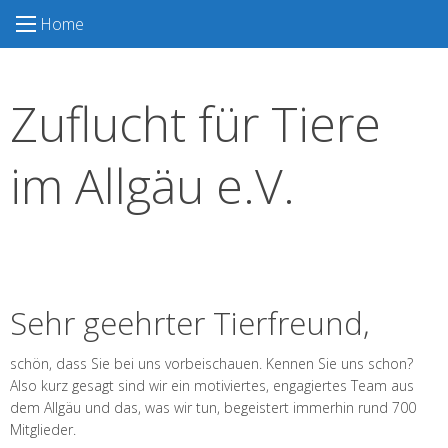
S
Home
k
i
p
Zuflucht für Tiere
t
o
c
im Allgäu e.V.
o
n
t
e
n
t
Sehr geehrter Tierfreund,
schön, dass Sie bei uns vorbeischauen. Kennen Sie uns schon?
Also kurz gesagt sind wir ein motiviertes, engagiertes Team aus
dem Allgäu und das, was wir tun, begeistert immerhin rund 700
Mitglieder.